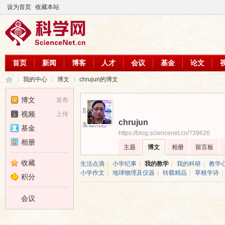
设为首页
收藏本站
首页
新闻
博客
人才
会议
基金
论文
我的中心
博文
chrujun的博文
博文
发布
加为好友
视频
上传
chrujun
科
›
›
›
发送消息
基金
https://blog.sciencenet.cn/?39626
相册
主题
博文
相册
留言板
收藏
生活点滴
|
小学纪事
|
我的教学
|
我的科研
|
教学
小学作文
|
地球物理及仪器
|
转载精品
|
草根学诗
|
积分
会议
学