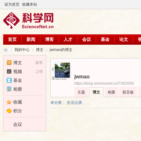
设为首页
收藏本站
首页
新闻
博客
人才
会议
基金
论文
我的中心
博文
jwmao的博文
博文
发布
加为好友
视频
上传
jwmao
科
›
›
›
发送消息
基金
https://blog.sciencenet.cn/?392699
相册
主题
博文
相册
留言板
收藏
未分类
|
生活点滴
|
积分
会议
学