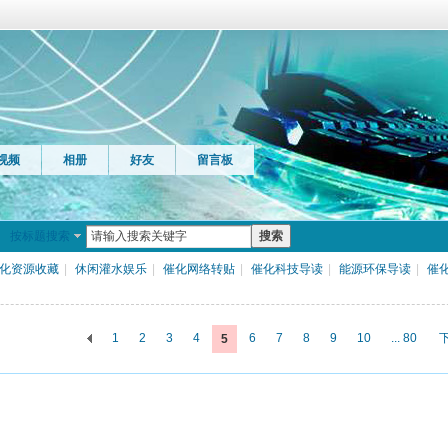
视频
相册
好友
留言板
按标题搜索
搜索
化资源收藏
|
休闲灌水娱乐
|
催化网络转贴
|
催化科技导读
|
能源环保导读
|
催
1
2
3
4
6
7
8
9
10
... 80
5