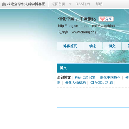
构建全球华人科学博客圈
返回首页
RSS订阅
帮助
催化中国， 中国催化
分享
http://blog.sciencenet.cn/u/catachina
化学家（www.chemj.cn）
博客首页
动态
博文
博文
全部博文
|
科研点滴启发
|
催化中国原创
|
催
识
|
催化人物机构
|
Cl-VOCs 动 态
|