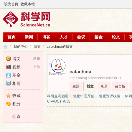
设为首页
收藏本站
首页
新闻
博客
人才
会议
基金
论文
我的中心
博文
catachina的博文
博文
发布
加为好友
视频
上传
catachina
科
›
›
›
发送消息
基金
https://blog.sciencenet.cn/?3913
相册
主题
博文
相册
留言板
收藏
科研点滴启发
|
催化中国原创
|
催化资源收藏
|
休闲
Cl-VOCs 动 态
|
积分
会议
学