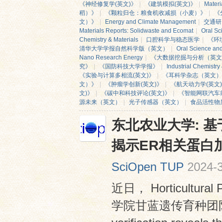
《神经修复学(英文)》
|
《建筑模拟(英文)》
|
Materi
稻）》
|
《颗粒归仓：粮食机收减损（小麦）》
|
《
文）》
|
Energy and Climate Management
|
交通研
Materials Reports: Solidwaste and Ecomat
|
Oral Sc
Chemistry & Materials
|
口腔科学与稳态医学
|
《环
清华大学学报自然科学版（英文）
|
Oral Science an
Nano Research Energy
|
《大数据挖掘与分析（英文
究》
|
《国防科技大学学报》
|
Industrial Chemistry
《实验与计算多相流(英文)》
|
《耳科学杂志（英文）
文）》
|
《肿瘤学创新(英文)》
|
《航天动力学(英文
文)》
|
《碳中和科技评论(英文)》
|
《智能网联汽车前
网
源未来（英文）
|
光子传感器（英文）
|
食品活性物
东北农业大学: 基
揭示ER相关蛋白加
SciOpen TUP
2024-3
近日， Horticultu
学院甘蓝遗传育种团队 题为 “ 