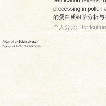
verification reveals 
processing in poll
的蛋白质组学分析与PR
个人分类:
Horticultur
Powered by
ScienceNet.cn
Copyright © 2007-
2026
中国科学报社