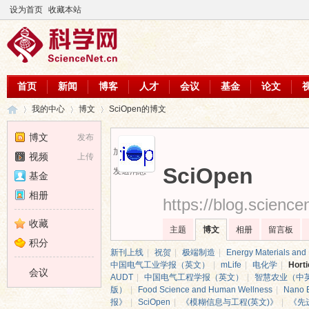
设为首页
收藏本站
首页
新闻
博客
人才
会议
基金
论文
我的中心
博文
SciOpen的博文
博文
发布
加为好友
视频
上传
科
›
›
›
SciOpen
发送消息
基金
相册
https://blog.scienc
收藏
主题
博文
相册
留言板
积分
新刊上线
|
祝贺
|
极端制造
|
Energy Materials and
中国电气工业学报（英文）
|
mLife
|
电化学
|
Horti
会议
AUDT
|
中国电气工程学报（英文）
|
智慧农业（中
版）
|
Food Science and Human Wellness
|
Nano B
报》
|
SciOpen
|
《模糊信息与工程(英文)》
|
《先
学