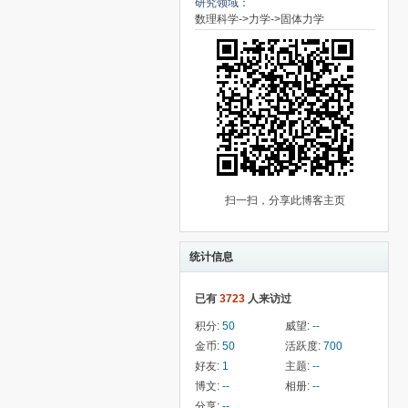
研究领域：
数理科学->力学->固体力学
扫一扫，分享此博客主页
统计信息
已有
3723
人来访过
积分:
50
威望:
--
金币:
50
活跃度:
700
好友:
1
主题:
--
博文:
--
相册:
--
分享:
--