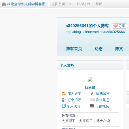
构建全球华人科学博客圈
返回首页
RSS订阅
帮助
s840256641的个人博客
分享
http://blog.sciencenet.cn/u/s840256641
博客首页
动态
博文
个人资料
沈永星
加为好友
给我留言
打个招呼
发送消息
学术名片
上传视频
教育情况：
太原理工，太原理工，博士在读