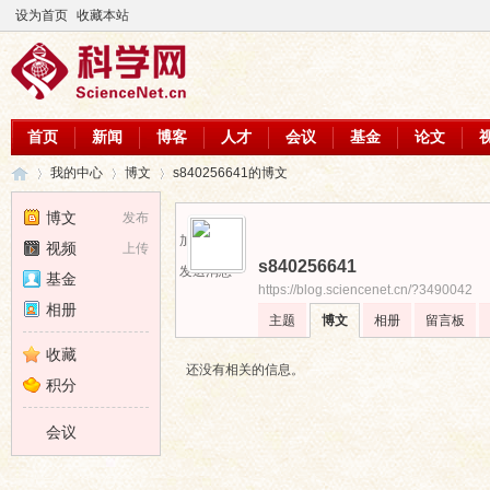
设为首页
收藏本站
首页
新闻
博客
人才
会议
基金
论文
我的中心
博文
s840256641的博文
博文
发布
加为好友
视频
上传
s840256641
科
›
›
›
发送消息
基金
https://blog.sciencenet.cn/?3490042
相册
主题
博文
相册
留言板
收藏
还没有相关的信息。
积分
会议
学