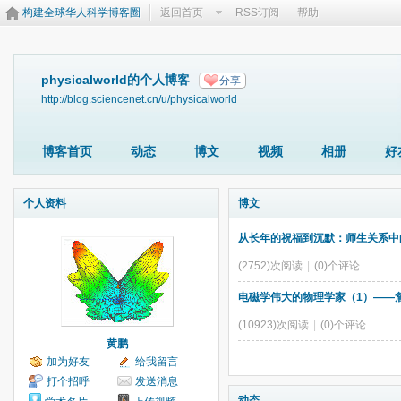
构建全球华人科学博客圈
返回首页
RSS订阅
帮助
physicalworld的个人博客
分享
http://blog.sciencenet.cn/u/physicalworld
博客首页
动态
博文
视频
相册
好
个人资料
博文
从长年的祝福到沉默：师生关系中的
(2752)次阅读
|
(0)个评论
电磁学伟大的物理学家（1）——詹
(10923)次阅读
|
(0)个评论
黄鹏
加为好友
给我留言
打个招呼
发送消息
动态