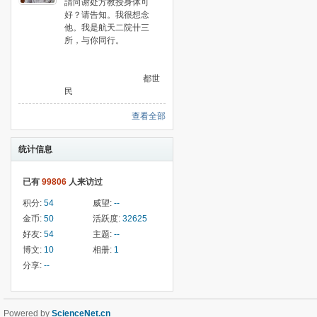
請向谢处方教授身体可
好？请告知。我很想念
他。我是航天二院卄三
所，与你同行。
都世
民
查看全部
统计信息
已有
99806
人来访过
积分:
54
威望:
--
金币:
50
活跃度:
32625
好友:
54
主题:
--
博文:
10
相册:
1
分享:
--
Powered by
ScienceNet.cn