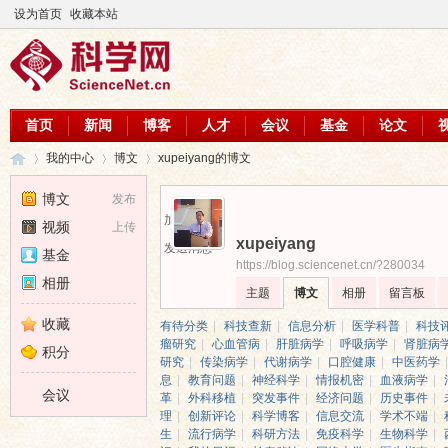
设为首页
收藏本站
首页
新闻
博客
人才
会议
基金
论文
我的中心
博文
xupeiyang的博文
博文
发布
加为好友
视频
上传
xupeiyang
科
›
›
›
发送消息
基金
https://blog.sciencenet.cn/?280034
相册
主题
博文
相册
留言板
收藏
有待分类
|
科技查新
|
信息分析
|
医学科普
|
科技
瘤研究
|
心血管病
|
肝脏病学
|
呼吸病学
|
肾脏病
积分
研究
|
传染病学
|
代谢病学
|
口腔健康
|
中医药学
|
息
|
教育问题
|
神经科学
|
情报机密
|
血液病学
|
会议
革
|
外科移植
|
突发事件
|
经济问题
|
历史事件
|
理
|
创新评论
|
科学博客
|
信息交流
|
学术不端
|
生
|
流行病学
|
科研方法
|
免疫科学
|
生物科学
|
学