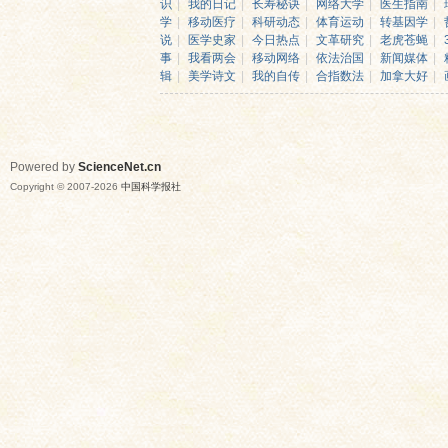
识
|
我的日记
|
长寿秘诀
|
网络大学
|
医生指南
|
学
|
移动医疗
|
科研动态
|
体育运动
|
转基因学
|
说
|
医学史家
|
今日热点
|
文革研究
|
老虎苍蝇
|
事
|
我看两会
|
移动网络
|
依法治国
|
新闻媒体
|
辑
|
美学诗文
|
我的自传
|
合指数法
|
加拿大好
|
Powered by
ScienceNet.cn
Copyright © 2007-
2026
中国科学报社
网