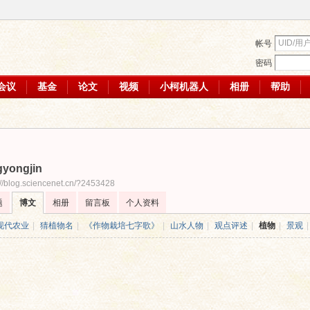
帐号
密码
会议
基金
论文
视频
小柯机器人
相册
帮助
gyongjin
://blog.sciencenet.cn/?2453428
题
博文
相册
留言板
个人资料
现代农业
|
猜植物名
|
《作物栽培七字歌》
|
山水人物
|
观点评述
|
植物
|
景观
|