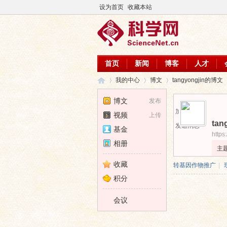
设为首页
收藏本站
首页
新闻
博客
人才
我的中心
博文
tangyongjin的博文
博文
发布
加为好友
视频
上传
tan
科
›
›
›
发送消息
基金
https
相册
主
收藏
转基因作物推广
|
积分
会议
学