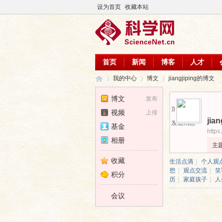
设为首页
收藏本站
首页
新闻
博客
人才
我的中心
博文
jiangjiping的博文
博文
发布
加为好友
视频
上传
jian
科
›
›
›
发送消息
基金
https
相册
主
收藏
生活点滴
|
个人观
想
|
观点交流
|
笑
积分
历
|
家庭孩子
|
人
会议
学