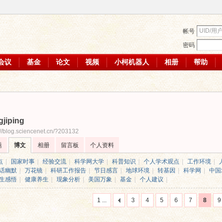
帐号
密码
会议
基金
论文
视频
小柯机器人
相册
帮助
gjiping
://blog.sciencenet.cn/?203132
题
博文
相册
留言板
个人资料
点
|
国家时事
|
经验交流
|
科学网大学
|
科普知识
|
个人学术观点
|
工作环境
|
话幽默
|
万花镜
|
科研工作报告
|
节日感言
|
地球环境
|
转基因
|
科学网
|
中国
生感悟
|
健康养生
|
现象分析
|
美国万象
|
基金
|
个人建议
|
1 ...
3
4
5
6
7
8
9