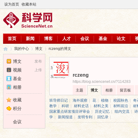
设为首页
收藏本站
首页
新闻
博客
人才
会议
基金
论文
我的中心
博文
rczeng的博文
博文
发布
加为好友
视频
上传
rczeng
科
›
›
›
发送消息
基金
https://blog.sciencenet.cn/?114283
相册
主题
博文
相册
留言板
收藏
班导师日记
|
海外观察
|
花
|
植物
|
校园秋色
|
奇
教学
|
科研
|
材料史话
|
材料之美
|
材料前沿
|
材
积分
国家重点研发项目评审会
|
历史记忆
|
组内交流
|
诗
学
|
新闻报道
|
发明专利
|
回忆录
|
会议
学