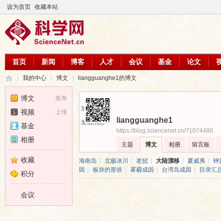
设为首页
收藏本站
首页
新闻
博客
人才
会议
基金
论文
我的中心
博文
liangguanghe1的博文
博文
发布
加为好友
视频
上传
liangguanghe1
科
›
›
›
发送消息
基金
https://blog.sciencenet.cn/?1074480
相册
主题
博文
相册
留言板
收藏
海南岛
|
北极冰川
|
老挝
|
大陆漂移
|
夏威夷
|
钾
因
|
板块的形状
|
雾霾成因
|
台湾岛成因
|
目录汇
积分
会议
学