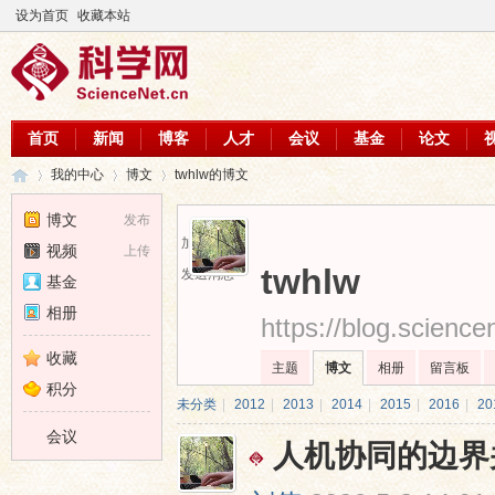
设为首页
收藏本站
首页
新闻
博客
人才
会议
基金
论文
我的中心
博文
twhlw的博文
博文
发布
加为好友
视频
上传
科
›
›
›
twhlw
发送消息
基金
相册
https://blog.scienc
收藏
主题
博文
相册
留言板
积分
未分类
|
2012
|
2013
|
2014
|
2015
|
2016
|
20
会议
人机协同的边界
学