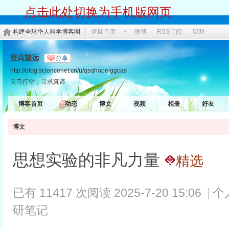
点击此处切换为手机版网页
构建全球华人科学博客圈
返回首页
微博
RSS订阅
帮助
登高望远
分享
http://blog.sciencenet.cn/u/qsqhopeiggcas
天马行空，寻求真谛
博客首页
动态
博文
视频
相册
好友
博文
思想实验的非凡力量
精选
已有 11417 次阅读
2025-7-20 15:06
|
个
研笔记