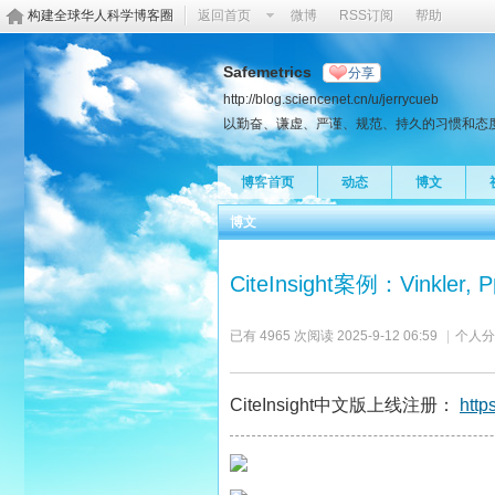
构建全球华人科学博客圈
返回首页
微博
RSS订阅
帮助
Safemetrics
分享
http://blog.sciencenet.cn/u/jerrycueb
以勤奋、谦虚、严谨、规范、持久的习惯和态度做安全科学研
博客首页
动态
博文
博文
CiteInsight案例：Vinkl
已有 4965 次阅读
2025-9-12 06:59
|
个人分
CiteInsight中文版上线注册：
http