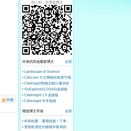
扫一扫，分享此博文
作者的其他最新博文
全部
•
Landscape of Science
Publications
•
CiteLens 引文网络的密度可视
化设计
•
CiteInsight智能文献计量评价
与引文分析系统
•
SciExplorer(LDGAS)桌面版
•
CiteInsight 1.0 桌面版
收藏
•
CiteInsight 学术海报
精选博文导读
全部
•
科研绘图，暑期优惠！下单立减500元
•
塑造欧洲近代植物学格局的马德里皇家植物园里程碑式园长