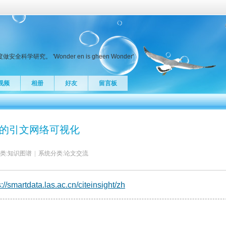
究。 'Wonder en is gheen Wonder'
视频
相册
好友
留言板
er, P的引文网络可视化
类:
知识图谱
|
系统分类:
论文交流
s://smartdata.las.ac.cn/citeinsight/zh