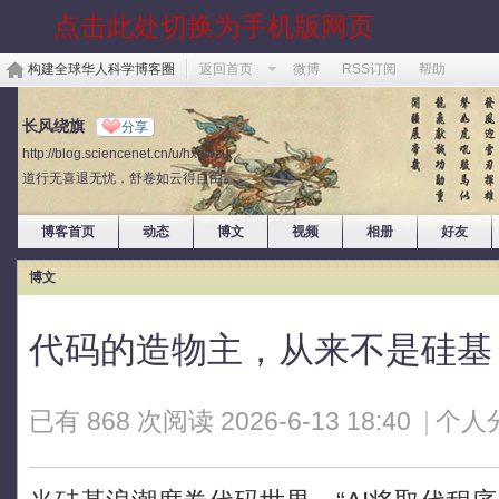
点击此处切换为手机版网页
构建全球华人科学博客圈
返回首页
微博
RSS订阅
帮助
长风绕旗
分享
http://blog.sciencenet.cn/u/hxgwzu
道行无喜退无忧，舒卷如云得自由。
博客首页
动态
博文
视频
相册
好友
博文
代码的造物主，从来不是硅基
已有 868 次阅读
2026-6-13 18:40
|
个人