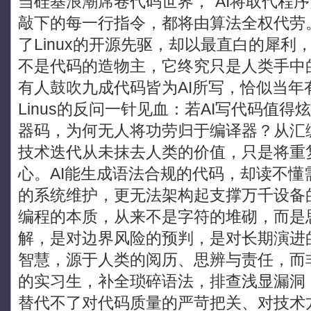
当硅基浪潮席卷代码世界，“AI将取代程
敲下的每一行指令，都将由算法全权代劳。而Li
了Linux的开源先驱，却以最直白的犀利
不是代码的造物主，它终究只是人类手中
有人鼓吹九成代码皆为AI所写，恰似当
Linus的反问一针见血：若AI写代码值
器码，为何无人将功劳归于编译器？从汇
技术迭代从未抹去人类的价值，只是将重
心。AI能生成语法合规的代码，却读不
的系统维护，更无法架构起支撑万千设备
编程的本质，从来不是字符的堆砌，而是
解，是对边界风险的预判，是对长期演进
智慧，源于人类的阅历、思辨与责任，而
的实习生，补全琐碎语法，排查浅显漏洞
替代不了对代码质量的严苛把关、对技术