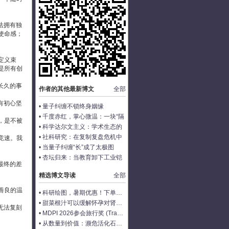
法拥有独
使命感；
定义束
是所有创
长久的事
作者的其他最新博文
全部
。
有初心坚
•
量子纠缠不锁终身姻缘
•
千度赤红，掌心微温：一块“隔
，是不被
热盾”的物理诗学
•
科学达尔文主义：学术生态的
双刃演化
•
社科研究：在复制复盘危机中
竞速。我
重塑学术诚信
•
当量子纠缠“长”成了太极图
•
杏坛归来：当教育卸下工业铠
最终的差
甲
精选博文导读
全部
善良的温
•
科研绘图，暑期优惠！下单立减500元
•
甜菜根汁可以缓解怀孕对肾脏的压力
无法复刻
•
MDPI 2026参会旅行奖 (Travel Award) 中国区获奖名单公布！
•
从数量到价值：濒危活化石ELF 理论重塑濒危物种保护优先级