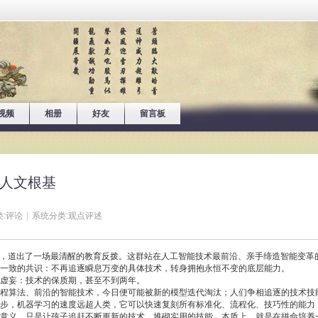
视频
相册
好友
留言板
是人文根基
:
评论
|
系统分类:
观点评述
访，道出了一场最清醒的教育反拨。这群站在人工智能技术最前沿、亲手缔造智能变革
一致的共识：不再追逐瞬息万变的具体技术，转身拥抱永恒不变的底层能力。
的虚妄：技术的保质期，甚至不到两年。
程算法、前沿的智能技术，今日便可能被新的模型迭代淘汰；人们争相追逐的技术技
步，机器学习的速度远超人类，它可以快速复刻所有标准化、流程化、技巧性的能力
意义，只是让孩子追赶不断更新的技术、堆砌实用的技能，本质上，就是在拼命培养