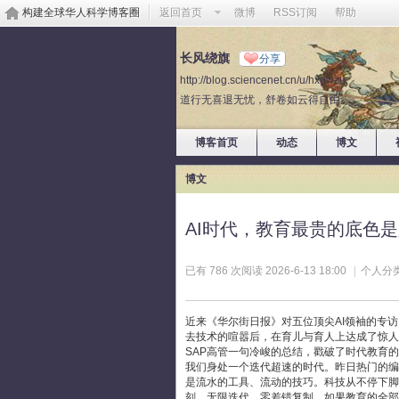
构建全球华人科学博客圈
返回首页
微博
RSS订阅
帮助
长风绕旗
分享
http://blog.sciencenet.cn/u/hxgwzu
道行无喜退无忧，舒卷如云得自由。
博客首页
动态
博文
博文
AI时代，教育最贵的底色
已有 786 次阅读
2026-6-13 18:00
|
个人分类
近来《华尔街日报》对五位顶尖AI领袖的专
去技术的喧嚣后，在育儿与育人上达成了惊人
SAP高管一句冷峻的总结，戳破了时代教育
我们身处一个迭代超速的时代。昨日热门的编
是流水的工具、流动的技巧。科技从不停下脚
刻、无限迭代、零差错复制。如果教育的全部