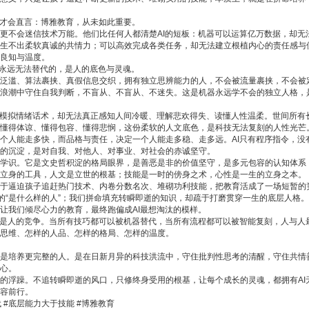
家才会直言：博雅教育，从未如此重要。
更不会迷信技术万能。他们比任何人都清楚AI的短板：机器可以运算亿万数据，却无
生不出柔软真诚的共情力；可以高效完成各类任务，却无法建立根植内心的责任感与
良知与温度。
I永远无法替代的，是人的底色与灵魂。
泛滥、算法裹挟、真假信息交织，拥有独立思辨能力的人，不会被流量裹挟，不会被
浪潮中守住自我判断，不盲从、不盲从、不迷失。这是机器永远学不会的独立人格，
以模拟情绪话术，却无法真正感知人间冷暖、理解悲欢得失、读懂人性温柔。世间所有
懂得体谅、懂得包容、懂得悲悯，这份柔软的人文底色，是科技无法复刻的人性光芒
个人能走多快，而品格与责任，决定一个人能走多稳、走多远。AI只有程序指令，没
的沉淀，是对自我、对他人、对事业、对社会的赤诚坚守。
学识。它是文史哲积淀的格局眼界，是善恶是非的价值坚守，是多元包容的认知体系
立身的工具，人文是立世的根基；技能是一时的傍身之术，心性是一生的立身之本。
于逼迫孩子追赶热门技术、内卷分数名次、堆砌功利技能，把教育活成了一场短暂的
要的“是什么样的人”；我们拼命填充转瞬即逝的知识，却疏于打磨贯穿一生的底层人格。
让我们倾尽心力的教育，最终跑偏成AI最想淘汰的模样。
而是人的竞争。当所有技巧都可以被机器替代，当所有流程都可以被智能复刻，人与人
思维、怎样的人品、怎样的格局、怎样的温度。
是培养更完整的人。是在日新月异的科技洪流中，守住批判性思考的清醒，守住共情
心。
的浮躁。不追转瞬即逝的风口，只修终身受用的根基，让每个成长的灵魂，都拥有AI
容前行。
代 #底层能力大于技能 #博雅教育