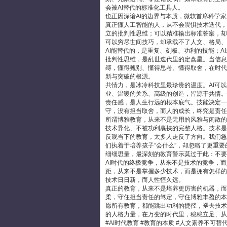
会被AI替代的标准化工具人。
也正因深谙AI的边界与本质，微软首席科学
真正懂人工智能的人，从不会畏惧技术迭代，
立的批判性思维；可以精准输出标准答案，却
可以穷尽世间技巧，却承载不了人文、格局、
AI能替代的，是重复、刻板、功利的技能；A
批判性思维，是乱世迭代里的定盘星。当信息
缚，懂得甄别、懂得思考、懂得取舍，在时代
新与突破的根源。
共情力，是冰冷科技里最珍贵的温度。AI可
业、温暖的关系、高级的创造，皆源于共情。
责任感，是人生行远的根本底气。技能决定一
守，没有担当取舍，而人的成长，终究是责任
所谓博雅教育，从来不是无用的风雅与闲散的
技术异化、不被功利裹挟的完整人格。技术是
反观当下的教育，太多人走反了方向。我们急
们执着于培养孩子“会什么”，却忽略了更重
细细思量，最深刻的教育警示莫过于此：不要
AI时代的终极竞争，从来不是技术的竞争，
距，从来不是掌握多少技术，而是拥有怎样的
技术日日新，而人性恒久远。
真正的教育，从来不是培养更厉害的机器，而
柔，守住担当责任的笃定，守住博雅丰盈的本
愿所有教育，都能跳出功利的捷径，褪去技术
的人格力量，在万变的时代里，稳稳立足、从
#AI时代教育 #教育的本质 #人文素养不可替