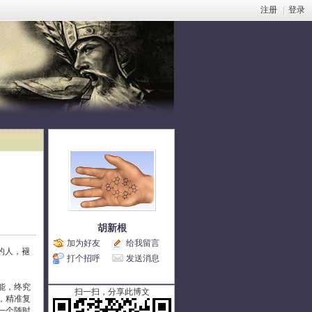
注册
|
登录
胡新根
加为好友
给我留言
的人，褪
打个招呼
发送消息
能，终究
扫一扫，分享此博文
，精准复
一个随时