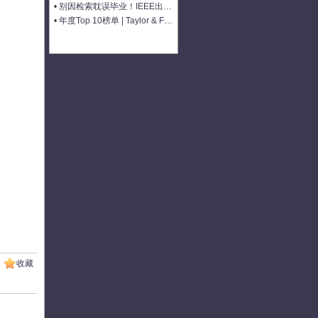
•
别因检索耽误毕业！IEEE出版+EI快检索，8-9月会议合集征稿中
•
年度Top 10榜单 | Taylor & Francis科学与技术领域中国作者最受欢迎的热门文章榜单出炉！
收藏