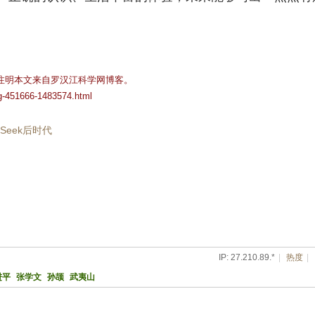
注明本文来自罗汉江科学网博客。
og-451666-1483574.html
pSeek后时代
IP: 27.210.89.*
|
热度
|
进平
张学文
孙颉
武夷山