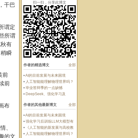
扫一扫，分享此博文
，干巴
所谓定
些所谓
花秋有
，稍瞬
作者的精选博文
全部
装前
•
AI的目前发展与未来困境
•
人工智能能理解物理世界吗？
续前
•
毕业答辩季的一点缺憾
•
DeepSeek、强化学习及
DeepSeek后时代
作者的其他最新博文
全部
画布
•
AI的目前发展与未来困境
•
强化学习后训练LLM大模型有
情、
没有上限？
•
《人工智能的新发展与高校教
师教科研开展》-ppt
•
人工智能能理解物理世界吗？
趣的文