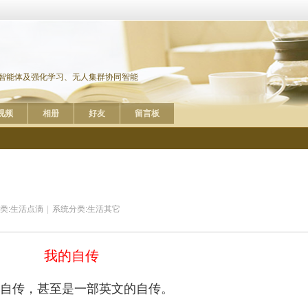
多智能体及强化学习、无人集群协同智能
视频
相册
好友
留言板
类:
生活点滴
|
系统分类:
生活其它
我的
自传
自传，甚至是一部英文的自传。