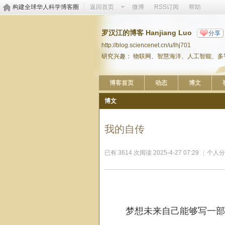
构建全球华人科学博客圈
返回首页
微博
RSS订阅
帮助
罗汉江的博客 Hanjiang Luo
分享
http://blog.sciencenet.cn/u/lhj701
研究兴趣： 物联网、智慧海洋、人工智能、
博客首页
动态
博文
博文
我的自传
已有 3614 次阅读
2025-4-27 07:29
|
个人分
梦想未来自己能够写一部