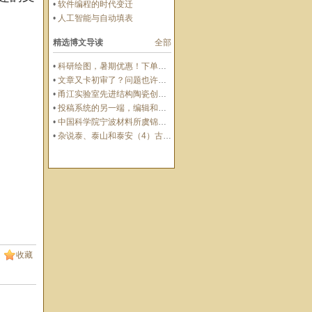
•
软件编程的时代变迁
•
人工智能与自动填表
精选博文导读
全部
•
科研绘图，暑期优惠！下单立减500元
•
文章又卡初审了？问题也许在Cover Letter上，这份写作指南+模板拿好！
•
甬江实验室先进结构陶瓷创新中心团队综述：室温塑性陶瓷的兴起与研究进展
•
投稿系统的另一端，编辑和审稿人到底在做什么？丨Wiley暑期线上学习营
•
中国科学院宁波材料所虞锦洪: 界面工程实现兼具超高热导率和透波性能的柔性复合薄膜
•
杂说泰、泰山和泰安（4）古今泰安
收藏