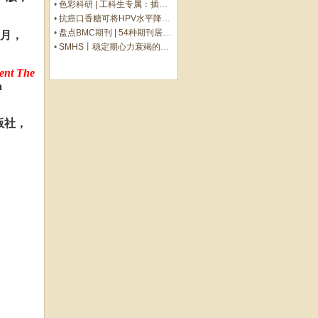
•
色彩科研 | 工科生专属：插图配色灵感库
•
抗癌口香糖可将HPV水平降低93%
•
盘点BMC期刊 | 54种期刊居领域Top 10，IF高至47
1月，
•
SMHS丨稳定期心力衰竭的运动康复：策略与机制
lent The
a
版社，