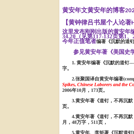
黄安年文黄安年的博客
20
【黄钟律吕书屋个人论著
这里发布刚刚出版的黄安年
34.20（见第117-132页第1
今年正值笔者
编著《沉默的道
参见黄安年著《美国史
1. 黄安年编著《沉默的道钉--
字。
2.张聚国译自黄安年编著(compiled an
Spikes, Chinese Laborers and the C
2006年10月，173页。
3.黄安年著《道钉，不再沉默，
页。
4.黄安年著《道钉，不再沉默
月，48万字，511页，
5.黄安年、李矩著《沉默道钉