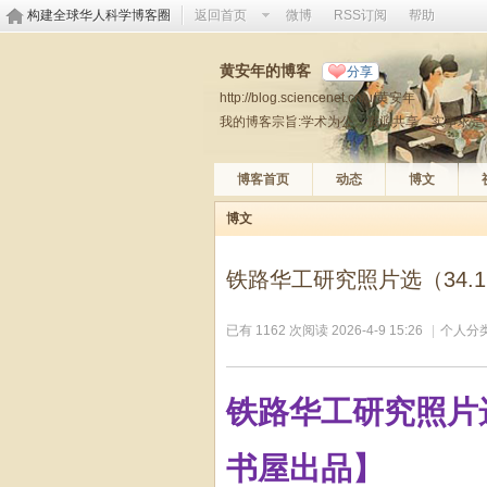
构建全球华人科学博客圈
返回首页
微博
RSS订阅
帮助
黄安年的博客
分享
http://blog.sciencenet.cn/u/黄安年
我的博客宗旨:学术为公、资源共享、实事求是
博客首页
动态
博文
博文
铁路华工研究照片选（34
已有 1162 次阅读
2026-4-9 15:26
|
个人分类
铁路华工研究照片
书屋出品】