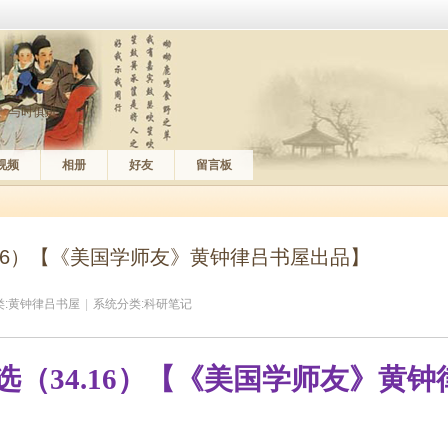
、与时俱进。
视频
相册
好友
留言板
.16）【《美国学师友》黄钟律吕书屋出品】
:
黄钟律吕书屋
|
系统分类:
科研笔记
选（
34.1
6
）【《美国学师友》黄钟