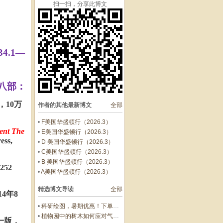
扫一扫，分享此博文
34.1—
八部：
，10万
作者的其他最新博文
全部
•
F美国华盛顿行（2026.3）
lent The
•
E美国华盛顿行（2026.3）
ess,
•
D 美国华盛顿行（2026.3）
•
C美国华盛顿行（2026.3）
•
B 美国华盛顿行（2026.3）
52
•
A美国华盛顿行（2026.3）
精选博文导读
全部
4年8
•
科研绘图，暑期优惠！下单立减500元
•
植物园中的树木如何应对气候变化带来的挑战
一版，