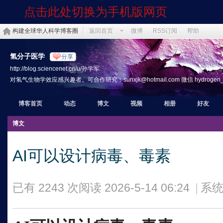
点击此处切换为手机版网页
构建全球华人科学博客圈
返回首页
微博
RSS订阅
帮助
氢分子医学
分享
http://blog.sciencenet.cn/u/孙学军
对氢气生物学效应感兴趣者。可合作研究：sunxjk@hotmail.com 微信 hydrogen_th
博客首页
动态
博文
视频
相册
好友
博文
AI可以设计病毒、毒素
已有 2243 次阅读
2026-5-14 06:24
|
系统