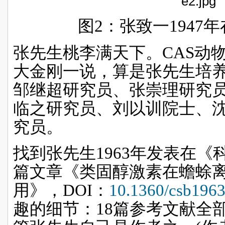
图
2
：张致一
1947
年
张先生桃李满天下。
CAS
动
大金刚一说，算是张先生培
邹继超研究员、张崇理研究
临之研究员、
刘以训院士、
究员。
找到张先生
1963
年发表在《
篇文章《
类固醇激素在蟾蜍
用
》，
DOI
：
10.1360/csb1963
趣的细节：
18
篇参考文献全