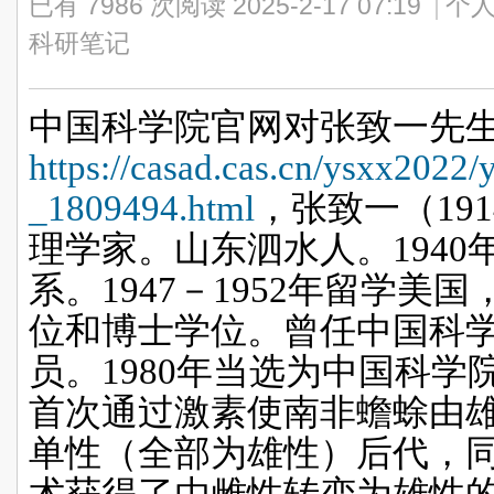
已有 7986 次阅读
2025-2-17 07:19
|
个人
科研笔记
中国科学院官网对
张致一
先
https://casad.cas.cn/ysxx2022
_1809494.html
，张致一（
191
理学家。山东泗水人。
1940
系。
1947
－
1952
年留学美国
位和博士学位。曾任中国科
员。
1980
年当选为中国科学
首次通过激素使南非蟾蜍由
单性（全部为雄性）后代，
术获得了由雌性转变为雄性