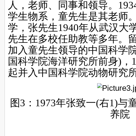
人，老师、同事和领导。
193
学生物系，童先生是其老师
学，张先生
1940
年从武汉大
先生在多校任助教等多年。
加入童先生领导的中国科学
国科学院海洋研究所前身
)
，
起并入中国科学院动物研究
图
3
：
1973
年张致一
(
右
1)
与
养院