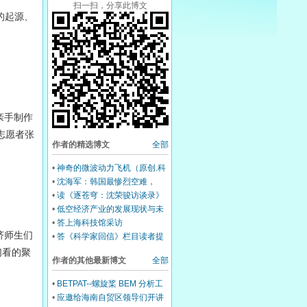
扫一扫，分享此博文
的起源、
亲手制作
志愿者
张
作者的精选博文
全部
•
神奇的微波动力飞机（原创.科
普）
•
沈海军：韩国最惨烈空难，
是“鸟灾”还是“人祸”
•
读《逐苍穹：沈荣骏访谈录》
有感
•
低空经济产业的发展现状与未
来（原创.科普）
•
答上海科技馆采访
济师生们
•
答《科学家回信》栏目读者提
问：中国大飞机如何走向世界？
们看的聚
作者的其他最新博文
全部
•
BETPAT--螺旋桨 BEM 分析工
具
•
应邀给海南自贸区领导们开讲