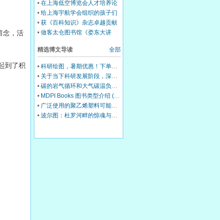
《低空经济产业分析与战略意
•
在上海低空博览会人才培养论
义》
坛上作主题发言
•
给上海宇航学会组织的孩子们
航空科普
•
获《百科知识》杂志卓越贡献
奖
•
做客太仓图书馆《娄东大讲
留念，活
堂》
精选博文导读
全部
起到了积
•
科研绘图，暑期优惠！下单立减500元
•
关于当下科研发展阶段，深耕学术交流内生价值的相关建议
•
碳的岩气循环和大气碳温负反馈调节机制
•
MDPI Books 图书类型介绍 (三)：Edited Book
•
广泛使用的聚乙烯塑料可能会损害你的肝脏
•
波尔图：杜罗河畔的惊魂与治愈