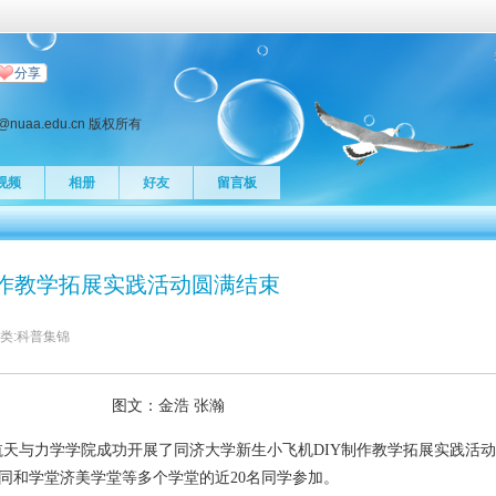
分享
J@nuaa.edu.cn 版权所有
视频
相册
好友
留言板
制作教学拓展实践活动圆满结束
类:
科普集锦
图文：
金浩
张瀚
空航天与力学学院成功开展了同济大学新生小飞机DIY制作教学拓展实践活
同和学堂济美学堂等多个学堂的近20名同学参加。