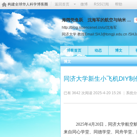
构建全球华人科学博客圈
返回首页
微博
RSS订阅
帮助
海阔凭鱼跃 沈海军的航空与纳米 ...
http://blog.sciencenet.cn/u/沈海军
同济大学 教授Email:SHJ@tongji.edu.cn /SH
博客首页
动态
博文
博文
同济大学新生小飞机DIY
已有 3642 次阅读
2025-4-20 15:26
|
系统分
2025
年4月20日，同济大学航
来自同心学堂、同德学堂、同舟学堂、