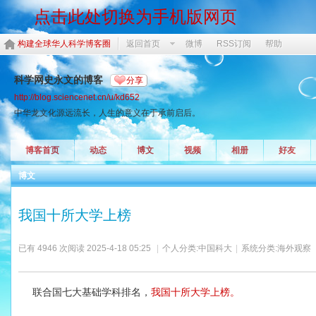
点击此处切换为手机版网页
构建全球华人科学博客圈
返回首页
微博
RSS订阅
帮助
科学网史永文的博客
分享
http://blog.sciencenet.cn/u/kd652
中华龙文化源远流长，人生的意义在于承前启后。
博客首页
动态
博文
视频
相册
好友
博文
我国十所大学上榜
已有 4946 次阅读
2025-4-18 05:25
|
个人分类:
中国科大
|
系统分类:
海外观察
联合国七大基础学科排名，
我国十所大学上榜。