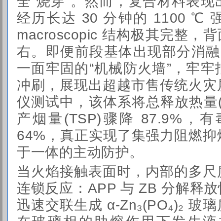
全“烧穿”。然而，复合材料表
经历长达 30 分钟的 1100 
macroscopic 结构极其完整，背
右。即便前段基体出现部分消融，
一面牢固的“机械防火墙”，牢
冲刷，展现出超越市售传统火灾
仪测试
中，该体系将总释放热量(T
产烟量(TSP)骤降 87.9%，
64%，真正实现了集强力阻燃
于一体的主动防护。
当火焰接触表面时，内部的多尺
连锁反应：APP 与 ZB 分解
迅速交联生成 α-Zn₃(PO₄)₂