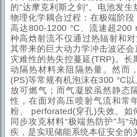
的“
达摩克利斯之剑
”。电池发
物理化学耦合过程：在极端阶段
高达800-1200 °C、流速超2
种高焓射流不仅通过热辐射和对
其带来的巨大动力学冲击波还会
灾难性的热失控蔓延(TRP)。
动隔热材料来阻隔热量。然而
(PS)等常规有机泡沫在300 °
放可燃气；而气凝胶虽然静态
性，在面对高压喷射气流和常
粉、 perforated(穿孔)失
同步攻克材料“极端热防护”与“
疾，是实现储能系统本征安全的