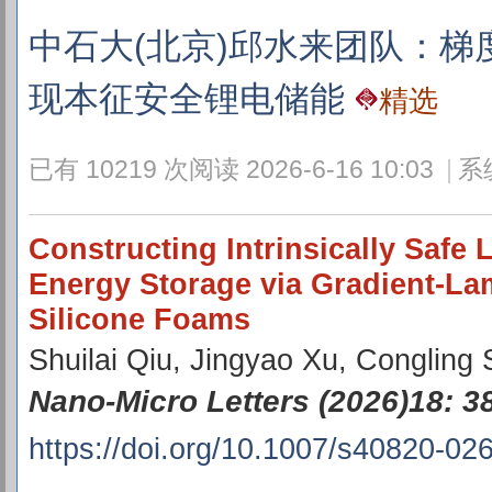
中石大(北京)邱水来团队：
现本征安全锂电储能
精选
已有 10219 次阅读
2026-6-16 10:03
|
系
Constructing Intrinsically Safe 
Energy Storage via Gradient-La
Silicone Foams
Shuilai Qiu, Jingyao Xu, Congling 
Nano-Micro Letters (2026)18: 3
https://doi.org/10.1007/s40820-02