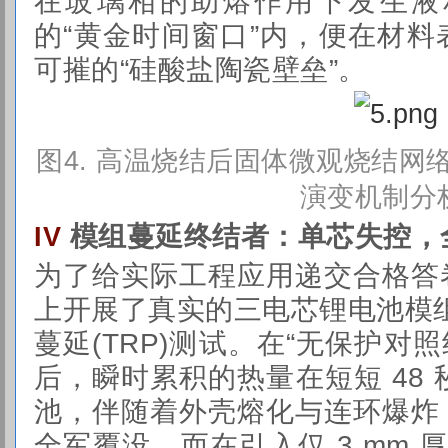
在玻璃相的助熔作用下发生液相烧
的“黄金时间窗口”内，便在材
可摧的“硅酸盐陶瓷壁垒”。
图4
. 高温烧结后固体微观烧结网
演变机制分
模组蔓延终结者：单芯失控，
IV
为了给实际工程应用递交合格答
上开展了真实的三电芯锂电池模组(
蔓延(TRP)测试。在“无保护对照
后，瞬时累积的热量在短短 48 
池，伴随着外壳熔化与连环爆炸
全军覆没。而在引入仅 3 mm 