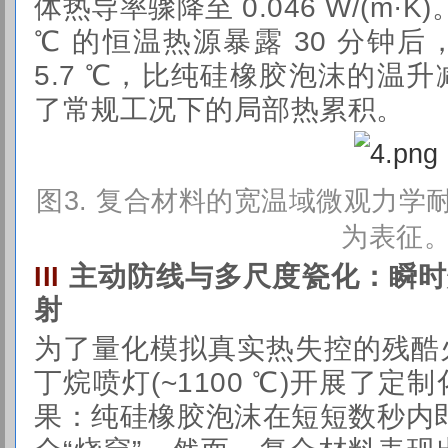
体热导率骤降至 0.046 W/(m·
℃ 的恒温热源暴露 30 分钟
5.7 ℃，比纯硅橡胶泡沫的温
了常规工况下的局部热累积。
图
3. 复合材料的宽温域微观力
为表征
主动防线与多尺度瓷化：瞬时烧
III
射
为了量化模拟真实热失控的残酷
丁烷喷灯(~1100 ℃)开展了
果：纯硅橡胶泡沫在短短数秒内即燃