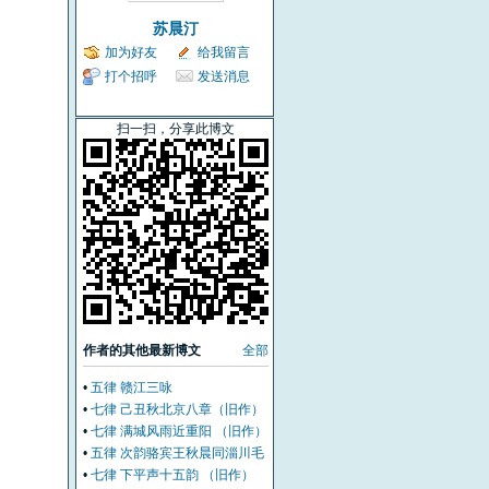
苏晨汀
加为好友
给我留言
打个招呼
发送消息
扫一扫，分享此博文
作者的其他最新博文
全部
•
五律 赣江三咏
•
七律 己丑秋北京八章（旧作）
•
七律 满城风雨近重阳 （旧作）
•
五律 次韵骆宾王秋晨同淄川毛
司马秋九咏 (旧作）
•
七律 下平声十五韵 （旧作）