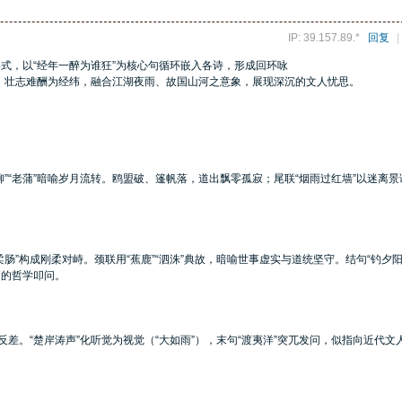
IP: 39.157.89.*
回复
|
形式，以“经年一醉为谁狂”为核心句循环嵌入各诗，形成回环咏
、壮志难酬为经纬，融合江湖夜雨、故国山河之意象，展现深沉的文人忧思。
新柳”“老蒲”暗喻岁月流转。鸥盟破、篷帆落，道出飘零孤寂；尾联“烟雨过红墙”以迷离
柔肠”构成刚柔对峙。颈联用“蕉鹿”“泗洙”典故，暗喻世事虚实与道统坚守。结句“钓夕阳
篇的哲学叩问。
烈反差。“楚岸涛声”化听觉为视觉（“大如雨”），末句“渡夷洋”突兀发问，似指向近代文