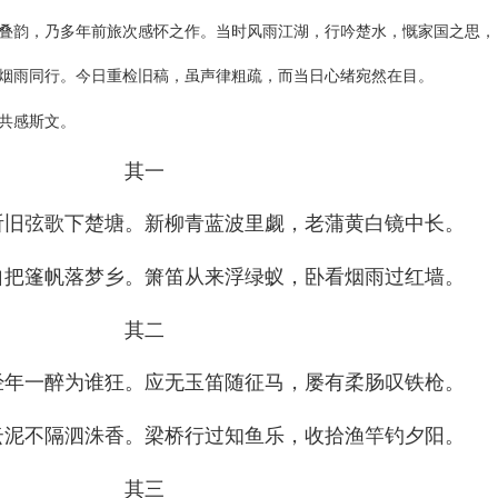
叠韵，乃多年前旅次感怀之作。当时风雨江湖，行吟楚水，慨家国之思，
烟雨同行。今日重检旧稿，虽声律粗疏，而当日心绪宛然在目。
共感斯文。
其一
听旧弦歌下楚塘。新柳青蓝波里觑，老蒲黄白镜中长。
自把篷帆落梦乡。箫笛从来浮绿蚁，卧看烟雨过红墙。
其二
经年一醉为谁狂。应无玉笛随征马，屡有柔肠叹铁枪。
云泥不隔泗洙香。梁桥行过知鱼乐，收拾渔竿钓夕阳。
其三