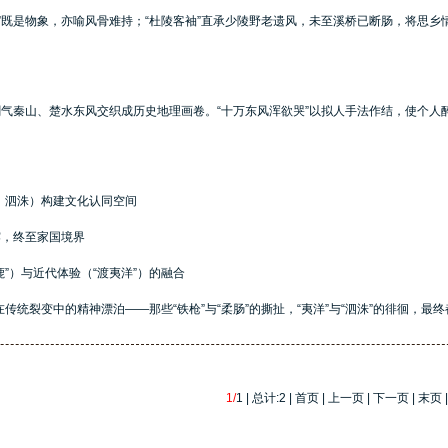
”既是物象，亦喻风骨难持；“杜陵客袖”直承少陵野老遗风，未至溪桥已断肠，将思乡
剑气秦山、楚水东风交织成历史地理画卷。“十万东风浑欲哭”以拟人手法作结，使个人
、泗洙）构建文化认同空间
露，终至家国境界
鹿”）与近代体验（“渡夷洋”）的融合
传统裂变中的精神漂泊——那些“铁枪”与“柔肠”的撕扯，“夷洋”与“泗洙”的徘徊，最
。
1/
1 | 总计:2 | 首页 | 上一页 | 下一页 | 末页 