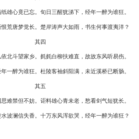
满纸雄心竟已忘。旬日三醒犹涕下，经年一醉为谁狂。
新恨荒唐梦觉长。楚岸涛声大如雨，书生何事渡夷洋？
其四
几依北斗望家乡。毵毵白柳扶难直，故故东风听易伤。
经年一醉为谁狂。杜陵客袖斜阳满，未近溪桥已断肠。
其五
国思难禁但不妨。讵料雄心青未老，愁看剑气短犹长。
楚水波澜信失香。十万东风浑欲哭，经年一醉为谁狂？