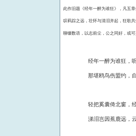
此作旧题《经年一醉为谁狂》，凡五章
叹羁踪之远，壮怀与清泪并起，狂歌共
聊
缀数语，以志前尘，公之同好，或可
经年一醉为谁狂，
那堪鸥鸟伤盟约，
轻把奚囊倚北窗，
涕泪岂因蕉鹿远，