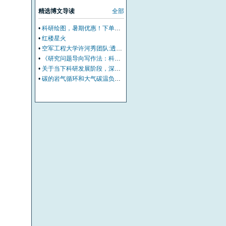
精选博文导读
全部
•
科研绘图，暑期优惠！下单立减500元
•
红楼星火
•
空军工程大学许河秀团队:透明混沌编码超表面，解锁雷达-红外兼容隐身多尺度设计
•
《研究问题导向写作法：科研萌新首篇SCI/SSCI通关笔记》前言
•
关于当下科研发展阶段，深耕学术交流内生价值的相关建议
•
碳的岩气循环和大气碳温负反馈调节机制