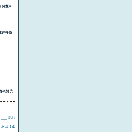
情切推向
醉狂升华
终都沉淀为
|
跳转
返回顶部