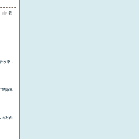
赞
景语收束，
”显隐逸
人面对西