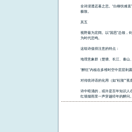
全诗浸透迟暮之悲。“白柳扶难直
极致。
其五​
视野最为宏阔。以“国思”总领，
为时代悲鸣。
这组诗值得注意的特点：
地理意象群（楚塘、长江、秦山
“醉狂”内核在多维时空中层层剥
对传统诗语的化用（如“杜陵”“蕉
诗中暗涌的，或许是百年知识人在
红墙烟雨里一声穿越经年的醉问