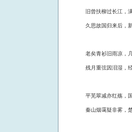
旧曾扶柳过长江，
久思故国归来后，
老矣青衫旧雨凉，
残月重弦因泪湿，
平芜翠减亦红殇，
秦山烟霭疑非雾，