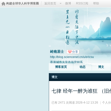
构建全球华人科学博客圈
返回首页
微博
RSS订阅
帮助
岭南居士
分享
http://blog.sciencenet.cn/u/ericsu
香港城市大学市场营销系
博客首页
动态
博文
博文
七律 经年一醉为谁狂 （旧
已有 2471 次阅读
2026-4-12 13:26
|
个人分