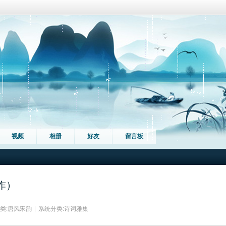
视频
相册
好友
留言板
作）
类:
唐风宋韵
|
系统分类:
诗词雅集