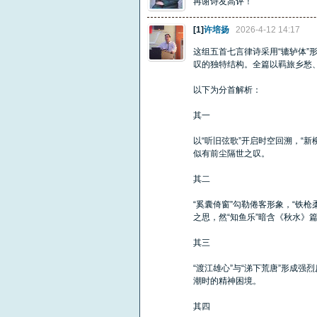
再谢诗友高评！
[1]
许培扬
2026-4-12 14:17
这组五首七言律诗采用“辘轳体”
叹的独特结构。全篇以羁旅乡愁
以下为分首解析：
其一​
以“听旧弦歌”开启时空回溯，“
似有前尘隔世之叹。
其二​
“奚囊倚窗”勾勒倦客形象，“铁枪
之思，然“知鱼乐”暗含《秋水》
其三​
“渡江雄心”与“涕下荒唐”形成强
潮时的精神困境。
其四​