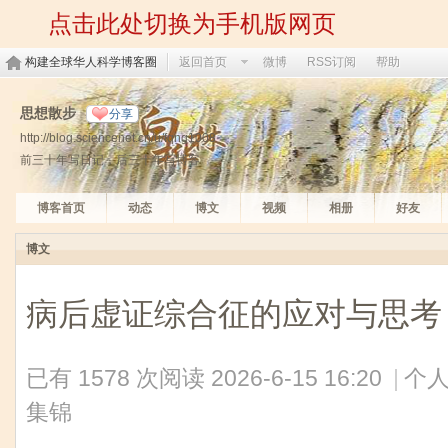
点击此处切换为手机版网页
构建全球华人科学博客圈
返回首页
微博
RSS订阅
帮助
思想散步
分享
http://blog.sciencenet.cn/u/fqng1008
前三十年写日记，后三十年写博客
博客首页
动态
博文
视频
相册
好友
博文
病后虚证综合征的应对与思考
已有 1578 次阅读
2026-6-15 16:20
|
个人
集锦