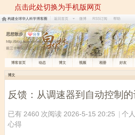
点击此处切换为手机版网页
构建全球华人科学博客圈
返回首页
微博
RSS订阅
帮助
思想散步
分享
http://blog.sciencenet.cn/u/fqng1008
前三十年写日记，后三十年写博客
博客首页
动态
博文
视频
相册
好友
博文
反馈：从调速器到自动控制的
已有 2460 次阅读
2026-5-15 20:25
|
个人
心得