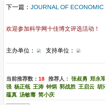
下一篇：
JOURNAL OF ECONOMI
欢迎参加科学网十佳博文评选活动！
主办单位：
支持单位：
当前推荐数：
18
推荐人：
张叔勇
郑永
强
杨正瓴
王涛
钟炳
郭战胜
王启云
胡
蕴真
汤敏骞
简小庆