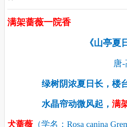
满架蔷薇一院香
《山亭夏
唐
绿树阴浓夏日长，楼
水晶帘动微风起，
满
犬蔷薇
（
学名：
Rosa canina G