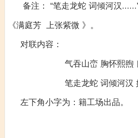
备注： “笔走龙蛇 词倾河汉.....
《满庭芳 上张紫微 》。
对联内容：
气吞山峦 胸怀熙煦 良
笔走龙蛇 词倾河汉 妙
左下角小字为：籍工场出品。