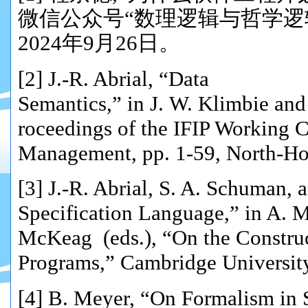
微信公众号“数理逻辑与哲学逻
2024年9月26日。
[2
]
J.-R. Abrial, “Data
Semantics,” in J. W. Klimbie and
roceedings of the IFIP Working 
Management, pp. 1-59, North-Ho
[3]
J.-
R. Abrial, S. A. Schuman, 
Specification Language,” in A. 
McKeag (eds.), “On the Construc
Programs,” Cambridge Universit
[4]
B. Meyer,
“
On Formalism in S