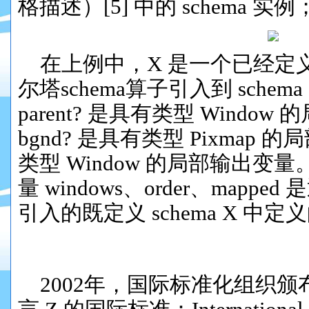
格描述）[5] 中的 schema
实例
在上例中
，X
是
一个已经
定
尔塔
s
ch
ema算子
引入
到
schema
p
a
rent
?
是具有类型 Window 的
b
gnd
?
是具有类型 Pixmap 的
局
类型 Window 的
局部
输出
变
量
量
windows、
or
der
、mapped 是
引入的既定义 schema X 中
2002年，国际标准化组织