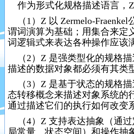
作为
形式化
规格描述语言，Z
（1）Z 以
Zermelo-
Fraenk
谓词演算
为基础；用集合来定
词逻辑式来表达各种操作应该
（2）
Z 是强类型化的
规格描
描述的数据对象都必须有其类
（3）
Z 是基于状态的规格
态转移
概念来描述对象系统的
通过描述它们的执行如何改变
（4）
Z 支持表达抽象（通
局常量
、状态空间
）和操作抽