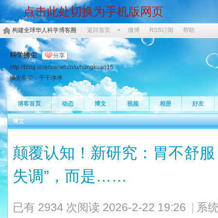
点击此处切换为手机版网页
构建全球华人科学博客圈
返回首页
微博
RSS订阅
帮助
科学拂尘
分享
http://blog.sciencenet.cn/u/hongkuan15
拂去杂尘，干干净净
博客首页
动态
博文
视频
相册
好友
博文
颠覆认知！新研究：胃不舒服
失调”，而是……
已有 2934 次阅读
2026-2-22 19:26
|
系统