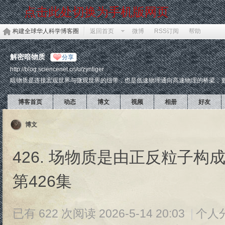
点击此处切换为手机版网页
构建全球华人科学博客圈
返回首页
微博
RSS订阅
帮助
解密暗物质
分享
http://blog.sciencenet.cn/u/zyntiger
暗物质是连接宏观世界与微观世界的纽带，也是低速物理通向高速物理的桥梁，
博客首页
动态
博文
视频
相册
好友
博文
426. 场物质是由正反粒子构
第426集
已有 622 次阅读
2026-5-14 20:03
|
个人