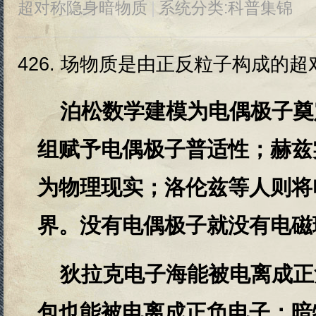
超对称隐身暗物质
|
系统分类:
科普集锦
426.
场物质是由正反粒子构成的超对
泊松数学建模为电偶极子奠
组赋予电偶极子普适性；赫兹
为物理现实；洛伦兹等人则将
界。没有电偶极子就没有电磁
狄拉克电子海能被电离成正
包也能被电离成正负电子；暗