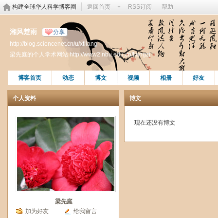
构建全球华人科学博客圈
返回首页
RSS订阅
帮助
湘风楚雨
分享
http://blog.sciencenet.cn/u/xtliang
梁先庭的个人学术网站 http://www2.nbu.edu.cn/liangzi
博客首页
动态
博文
视频
相册
好友
个人资料
博文
现在还没有博文
梁先庭
加为好友
给我留言