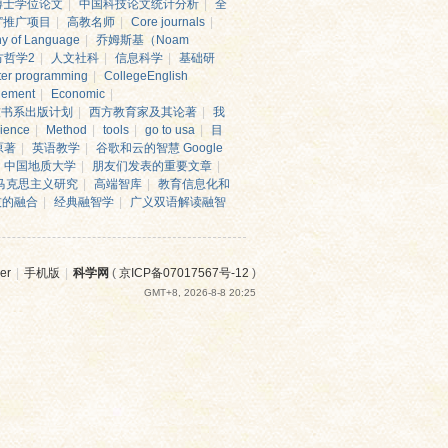
博士学位论文
|
中国科技论文统计分析
|
全
”推广项目
|
高教名师
|
Core journals
|
hy of Language
|
乔姆斯基（Noam
方哲学2
|
人文社科
|
信息科学
|
基础研
er programming
|
CollegeEnglish
ement
|
Economic
|
技书系出版计划
|
西方教育家及其论著
|
我
cience
|
Method
|
tools
|
go to usa
|
目
原著
|
英语教学
|
谷歌和云的智慧 Google
中国地质大学
|
朋友们发表的重要文章
|
马克思主义研究
|
高端智库
|
教育信息化和
技的融合
|
经典融智学
|
广义双语解读融智
er
|
手机版
|
科学网
(
京ICP备07017567号-12
)
GMT+8, 2026-8-8 20:25