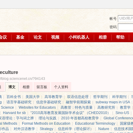
帐号
密码
会议
基金
论文
视频
小柯机器人
相册
帮助
eculture
://blog.sciencenet.cn/?94143
题
博文
相册
留言板
个人资料
滴
|
百科全书
|
美国大学
|
高等教育学
|
双语信息处理
|
哲学期刊
|
科学期刊
|
S
ng
|
语言学基础研究
|
信息学基础研究
|
融智学前期探索
|
subway maps in USA
|
 Science
|
Websites for Educators
|
高教管：特色与质量
|
高教研究所
|
教育学
|
|
Harvard for sb
|
“2010高等教育发展国际学术会议” （CHED2010）
|
Sino-US
|
汉语理论：字与词之辨
|
理论与实践
|
2010 年首都高校教育学
|
Global Conferenc
al Methods
|
Formal Methods on Education
|
Educational Terminology
|
国家级
影作品
|
对外汉语教学
|
Strategy
|
信息科学（理论探讨）
|
Nature
|
信息技术国