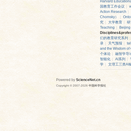
Harvard Education
国教育工作会议
|
Action Research
|
Chomsky）
|
Onto
究
|
大学教育
|
研
Teaching
|
Beijin
Disciplines&profe
们的教育研究系列
|
录
|
天气预报
|
ta
and the Wisdom of
个体论
|
融智学导
网
智能化
|
AI系列
|
学
|
文理工三类AI赋
Powered by
ScienceNet.cn
Copyright © 2007-
2026
中国科学报社