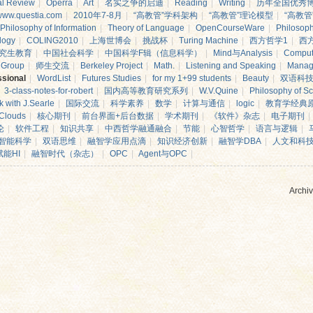
al Review
|
Operra
|
Art
|
名实之争的启迪
|
Reading
|
Writing
|
历年全国优秀
www.questia.com
|
2010年7-8月
|
“高教管”学科架构
|
“高教管”理论模型
|
“高教管
Philosophy of Information
|
Theory of Language
|
OpenCourseWare
|
Philosop
logy
|
COLING2010
|
上海世博会
|
挑战杯
|
Turing Machine
|
西方哲学1
|
西
究生教育
|
中国社会科学
|
中国科学F辑（信息科学）
|
Mind与Analysis
|
Comput
g Group
|
师生交流
|
Berkeley Project
|
Math.
|
Listening and Speaking
|
Manag
ssional
|
WordList
|
Futures Studies
|
for my 1+99 students
|
Beauty
|
双语科
3-class-notes-for-robert
|
国内高等教育研究系列
|
W.V.Quine
|
Philosophy of S
lk with J.Searle
|
国际交流
|
科学素养
|
数学
|
计算与通信
|
logic
|
教育学经典
 Clouds
|
核心期刊
|
前台界面+后台数据
|
学术期刊
|
《软件》杂志
|
电子期刊
|
论
|
软件工程
|
知识共享
|
中西哲学融通融合
|
节能
|
心智哲学
|
语言与逻辑
|
智能科学
|
双语思维
|
融智学应用点滴
|
知识经济创新
|
融智学DBA
|
人文和科
能HI
|
融智时代（杂志）
|
OPC
|
Agent与OPC
|
Archiv