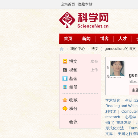
设为首页
收藏本站
首页
新闻
博客
人才
我的中心
博文
geneculture的博文
博文
发布
加为好友
视频
上传
gen
科
›
›
›
发送消息
基金
https
相册
主
收藏
学术研究
|
生活点
Reading and Writi
积分
利技术
|
Computer
research
|
心理学
会议
部门）重新发现
|
形式化方法
|
Form
文库
|
美国之行摄
学