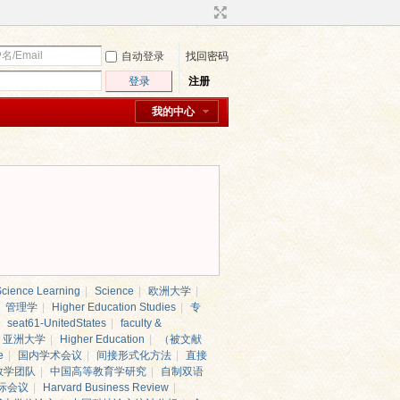
自动登录
找回密码
登录
注册
我的中心
cience Learning
|
Science
|
欧洲大学
|
管理学
|
Higher Education Studies
|
专
seat61-UnitedStates
|
faculty &
亚洲大学
|
Higher Education
|
（被文献
e
|
国内学术会议
|
间接形式化方法
|
直接
教学团队
|
中国高等教育学研究
|
自制双语
际会议
|
Harvard Business Review
|