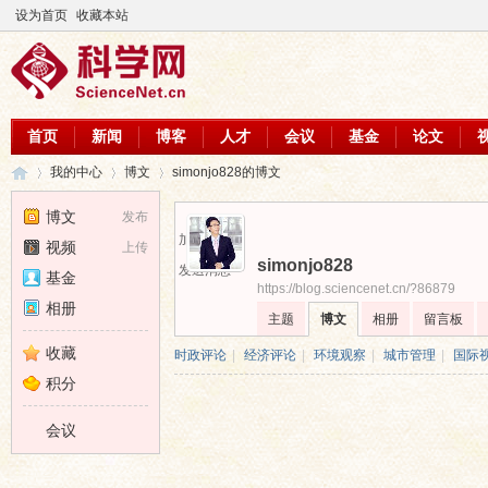
设为首页
收藏本站
首页
新闻
博客
人才
会议
基金
论文
我的中心
博文
simonjo828的博文
博文
发布
加为好友
视频
上传
simonjo828
科
›
›
›
发送消息
基金
https://blog.sciencenet.cn/?86879
相册
主题
博文
相册
留言板
收藏
时政评论
|
经济评论
|
环境观察
|
城市管理
|
国际
积分
会议
学