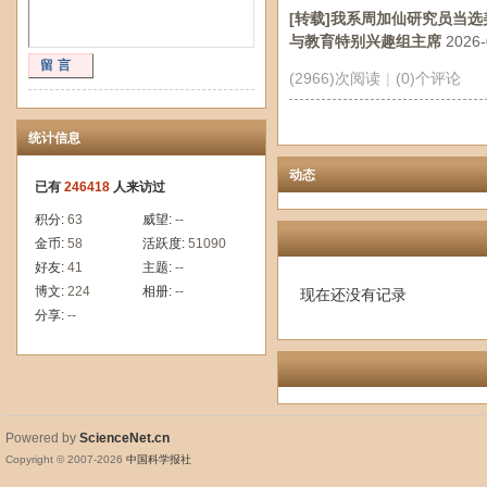
[转载]我系周加仙研究员当选
与教育特别兴趣组主席
2026-
留言
(2966)次阅读
|
(0)个评论
统计信息
动态
已有
246418
人来访过
积分:
63
威望:
--
金币:
58
活跃度:
51090
好友:
41
主题:
--
博文:
224
相册:
--
现在还没有记录
分享:
--
Powered by
ScienceNet.cn
Copyright © 2007-
2026
中国科学报社