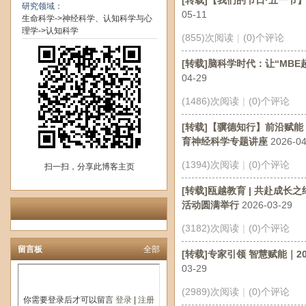
[转载]【我们的节日·五一节
研究领域：
05-11
生命科学->神经科学、认知科学与心
理学->认知科学
(855)次阅读
|
(0)个评论
[转载]脑科学时代：让“MBE
04-29
(1486)次阅读
|
(0)个评论
[转载]【骥德知行】前沿赋
育神经科学专题讲座
2026-04
(1394)次阅读
|
(0)个评论
扫一扫，分享此博客主页
[转载]瓯越教育 | 共赴成长
活动圆满举行
2026-03-29
(3182)次阅读
|
(0)个评论
留言板
全部
[转载]专家引领 智慧赋能｜2
03-29
(2989)次阅读
|
(0)个评论
你需要登录后才可以留言
登录
|
注册