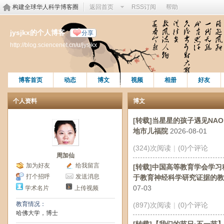
构建全球华人科学博客圈
返回首页
RSS订阅
帮助
jysjkx的个人博客
分享
http://blog.sciencenet.cn/u/jysjkx
博客首页
动态
博文
视频
相册
好友
个人资料
博文
[转载]当星星的孩子遇见NA
地市儿福院
2026-08-01
(324)次阅读
|
(0)个评论
周加仙
加为好友
给我留言
[转载]中国高等教育学会学习
打个招呼
发送消息
于教育神经科学研究证据的教
07-03
学术名片
上传视频
教育情况：
(897)次阅读
|
(0)个评论
哈佛大学，博士