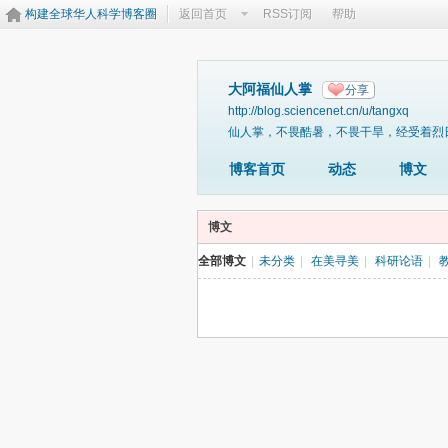
构建全球华人科学博客圈
返回首页
RSS订阅
帮助
大阿福仙人掌
分享
http://blog.sciencenet.cn/u/tangxq
仙人掌，不畏酷暑，不畏干旱，经受着烈
博客首页
动态
博文
博文
全部博文
|
未分类
|
在美寻美
|
科研论语
|