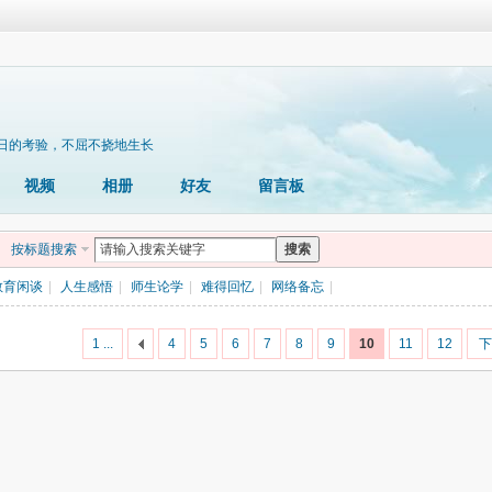
日的考验，不屈不挠地生长
视频
相册
好友
留言板
按标题搜索
搜索
教育闲谈
|
人生感悟
|
师生论学
|
难得回忆
|
网络备忘
|
1 ...
4
5
6
7
8
9
10
11
12
下