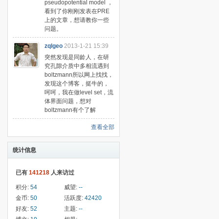
pseudopotential model ，
看到了你刚刚发表在PRE
上的文章，想请教你一些
问题。
zqlgeo
2013-1-21 15:39
突然发现是同龄人，在研
究孔隙介质中多相流遇到
boltzmann所以网上找找，
发现这个博客，挺牛的，
呵呵，我在做level set，流
体界面问题，想对
boltzmann有个了解
查看全部
统计信息
已有
141218
人来访过
积分:
54
威望:
--
金币:
50
活跃度:
42420
好友:
52
主题:
--