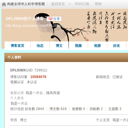
构建全球华人科学博客圈
返回首页
RSS订阅
帮助
DFLISWX的个人博客
分享
http://blog.sciencenet.cn/u/DFLISWX
博客首页
动态
博文
视频
相册
好友
个人资料
DFLISWX
(UID: 729911)
博客访问量
10584078
邮箱状态
已验证
视频认证
未认证
最新记录
我是一片云，随风而逝
个人签名
我是一片云
统计信息
好友数 2844
|
博文数 818
|
相册数 0
|
回帖数 2
|
主题数 3
学历
博士
个人主页
我是一片