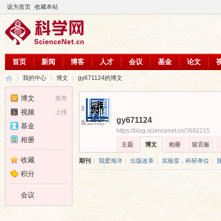
设为首页
收藏本站
首页
新闻
博客
人才
会议
基金
论文
我的中心
博文
gy671124的博文
博文
发布
加为好友
视频
上传
gy671124
科
›
›
›
发送消息
基金
https://blog.sciencenet.cn/?682215
相册
主题
博文
相册
留言板
收藏
期刊
|
我爱海洋
|
出版改革
|
实验室，科研单位
|
积分
会议
学