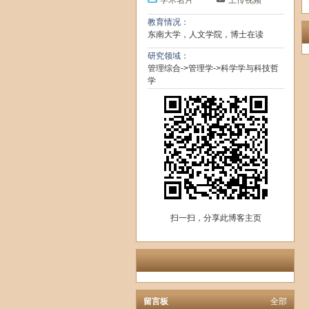
学术名片
上传视频
教育情况：
东南大学，人文学院，博士在读
研究领域：
管理综合->管理学->科学学与科技哲
学
扫一扫，分享此博客主页
留言板
全部