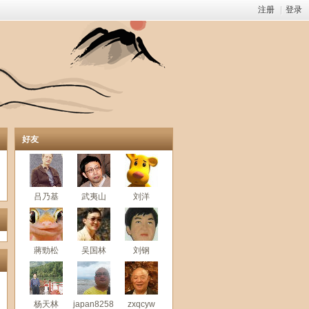
注册
|
登录
好友
吕乃基
武夷山
刘洋
蔣勁松
吴国林
刘钢
杨天林
japan8258
zxqcyw