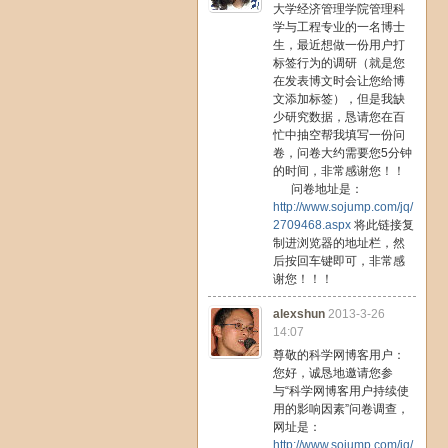
大学经济管理学院管理科
学与工程专业的一名博士
生，最近想做一份用户打
标签行为的调研（就是您
在发表博文时会让您给博
文添加标签），但是我缺
少研究数据，恳请您在百
忙中抽空帮我填写一份问
卷，问卷大约需要您5分钟
的时间，非常感谢您！！
问卷地址是：
http://www.sojump.com/jq/
2709468.aspx
将此链接复
制进浏览器的地址栏，然
后按回车键即可，非常感
谢您！！！
alexshun
2013-3-26
14:07
尊敬的科学网博客用户：
您好，诚恳地邀请您参
与“科学网博客用户持续使
用的影响因素”问卷调查，
网址是：
http://www.sojump.com/jq/