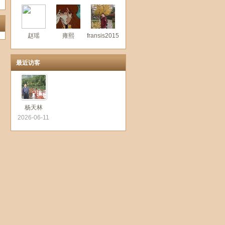
赵瑶
雍熙
fransis2015
最近访客
杨天林
2026-06-11