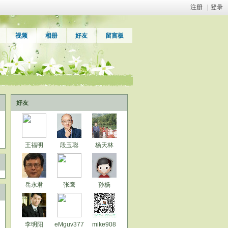
注册
|
登录
视频
相册
好友
留言板
好友
王福明
段玉聪
杨天林
岳永君
张鹰
孙杨
李明阳
eMguv377
mike908