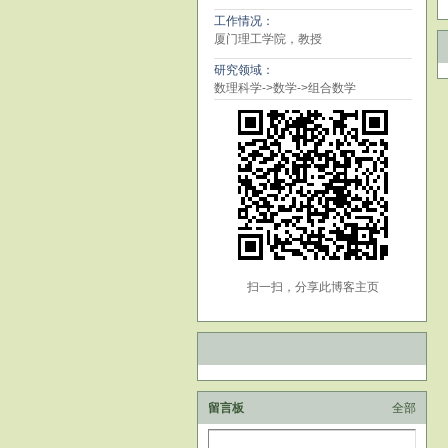
工作情况：
厦门理工学院，教授
研究领域：
数理科学->数学->组合数学
扫一扫，分享此博客主页
留言板
全部