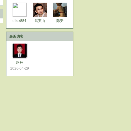
qllox884
武夷山
陈安
最近访客
赵丹
2026-04-29