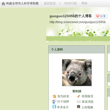
构建全球华人科学博客圈
返回首页
RSS订阅
帮助
guoguo123456的个人博客
分享
http://blog.sciencenet.cn/u/guoguo123456
个人资料
郭利涛
加为好友
给我留言
打个招呼
发送消息
学术名片
上传视频