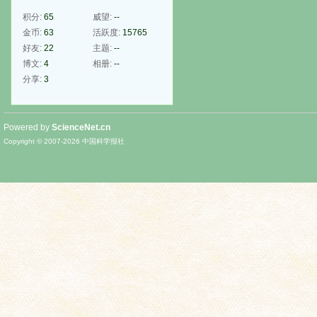
积分:
65
威望:
--
金币:
63
活跃度:
15765
好友:
22
主题:
--
博文:
4
相册:
--
分享:
3
Powered by
ScienceNet.cn
Copyright © 2007-
2026
中国科学报社