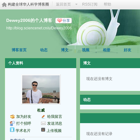
构建全球华人科学博客圈
返回首页
RSS订阅
帮助
Dewey2006的个人博客
分享
http://blog.sciencenet.cn/u/Dewey2006
博客首页
动态
博文
视频
相册
好友
个人资料
博文
现在还没有博文
动态
杜威
加为好友
给我留言
打个招呼
发送消息
学术名片
上传视频
现在还没有记录