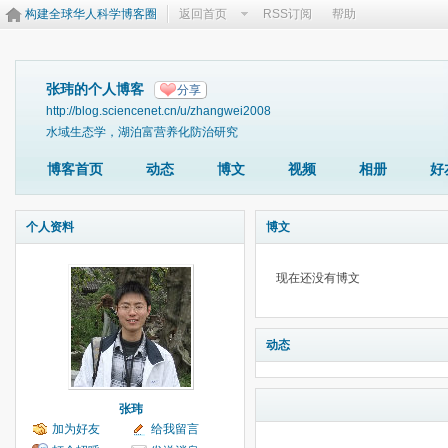
构建全球华人科学博客圈
返回首页
RSS订阅
帮助
张玮的个人博客
分享
http://blog.sciencenet.cn/u/zhangwei2008
水域生态学，湖泊富营养化防治研究
博客首页
动态
博文
视频
相册
好
个人资料
博文
现在还没有博文
动态
张玮
加为好友
给我留言