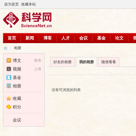
设为首页
收藏本站
首页
新闻
博客
人才
会议
基金
论文
相册
博文
发布
好友的相册
我的相册
随便看看
视频
上传
科
›
基金
相册
没有可浏览的列表
收藏
积分
会议
学