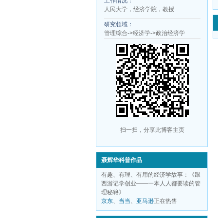
工作情况：
人民大学，经济学院，教授
研究领域：
管理综合->经济学->政治经济学
扫一扫，分享此博客主页
聂辉华科普作品
有趣、有理、有用的经济学故事：《跟
西游记学创业——一本人人都要读的管
理秘籍》
京东
、
当当
、
亚马逊
正在热售