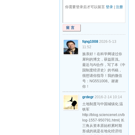
你需要登录后才可以留言
登录
|
注册
留言
fqng1008
2026-5-13
11:52
族亲好！在科学网读过你
犀利的博文，获益匪浅。
最近与AI合作，写了本《中
国制度经济史》的书稿，
很想请你指导！我的微信
号：NG551008。谢谢
你！
grdegr
2016-2-14 10:14
土地制度与中国城镇化:温
铁军
http://blog.sciencenet.cn/b
log-1557-950791.html( 长
三角从资本原始积累时期
形成的就是在地化经济结