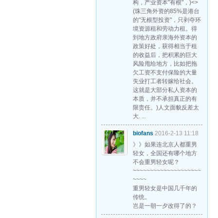
构，产业资本"有根"，)<>
(珠三角外资的85%是港台
的"无根型投资"，只剥夺环
境资源租和劳动力租。得
到地方政府亲海外资本的
政策好处，获得相当于租
的收益后，把积累的巨大
风险甩给地方，比如把拖
欠工资不支付保险的大量
失业打工者转嫁给社会。
这就是大部分私人资本的
本质，并不承担真正的有
限责任。)人文面貌反差太
大. ...
biofans
2016-2-13 11:18
》》如果连北京人都重男
轻女，全国还有哪个地方
不会重男轻女呢？
~~~~~~~~~~~~~~~~~~~~
~~~~
重男轻女是中国几千年的
传统。
岂是一朝一夕改得了的？