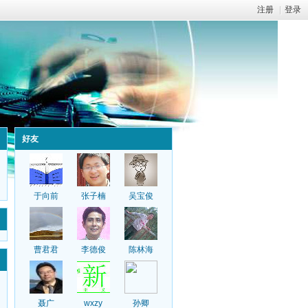
注册
|
登录
好友
于向前
张子楠
吴宝俊
曹君君
李德俊
陈林海
聂广
wxzy
孙卿