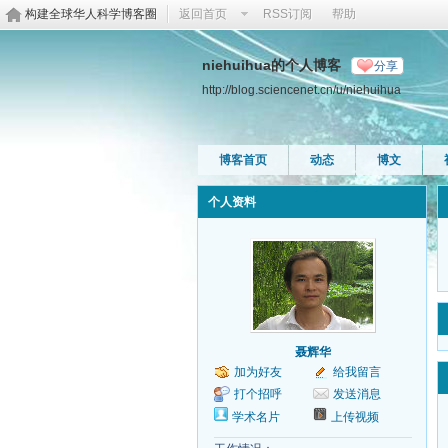
构建全球华人科学博客圈
返回首页
RSS订阅
帮助
niehuihua的个人博客
分享
http://blog.sciencenet.cn/u/niehuihua
博客首页
动态
博文
个人资料
聂辉华
加为好友
给我留言
打个招呼
发送消息
学术名片
上传视频