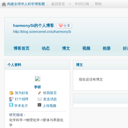
构建全球华人科学博客圈
返回首页
RSS订阅
帮助
harmonySi的个人博客
分享
http://blog.sciencenet.cn/u/harmonySi
博客首页
动态
博文
视频
相册
好
个人资料
博文
现在还没有博文
李研
加为好友
给我留言
打个招呼
发送消息
学术名片
上传视频
研究领域：
化学科学->物理化学->胶体与界面化
学