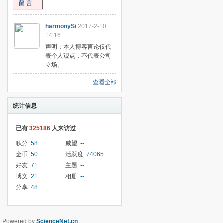
留言
harmonySi
2017-2-10
14:16
声明：本人博客言论仅代
表个人观点，不代表公司
立场。
查看全部
统计信息
已有
325186
人来访过
积分:
58
威望:
--
金币:
50
活跃度:
74065
好友:
71
主题:
--
博文:
21
相册:
--
分享:
48
Powered by
ScienceNet.cn