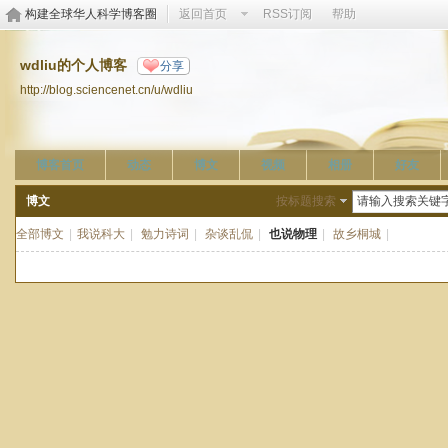
构建全球华人科学博客圈
返回首页
RSS订阅
帮助
wdliu的个人博客
分享
http://blog.sciencenet.cn/u/wdliu
博客首页
动态
博文
视频
相册
好友
博文
按标题搜索
全部博文
|
我说科大
|
勉力诗词
|
杂谈乱侃
|
也说物理
|
故乡桐城
|