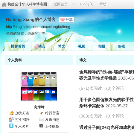
构建全球华人科学博客圈
返回首页
RSS订阅
帮助
Haifeng Xiang的个人博客
分享
http://blog.sciencenet.cn/u/xianghaifeng
多彩的研究，斑斓的世界
博客首页
动态
博文
视频
相册
好友
个人资料
博文
金属诱导的"线-面-螺旋"单核
磷光及手性光学性质
2026-06
(671)次阅读
|
(0)个评论
用于多色圆偏振发光的软手性桥联
杂环卡宾配体
2026-05-27
向海峰
加为好友
给我留言
(963)次阅读
|
(0)个评论
打个招呼
发送消息
学术名片
上传视频
通过分子间[2+2]光环加成