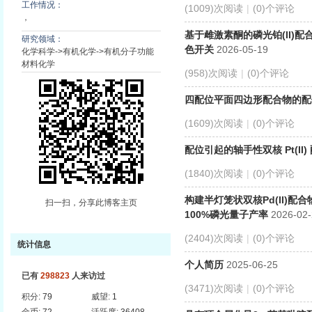
工作情况：
(1009)次阅读
|
(0)个评论
，
基于雌激素酮的磷光铂(II)
研究领域：
色开关
2026-05-19
化学科学->有机化学->有机分子功能
材料化学
(958)次阅读
|
(0)个评论
四配位平面四边形配合物的配
(1609)次阅读
|
(0)个评论
配位引起的轴手性双核 Pt(II
(1840)次阅读
|
(0)个评论
构建半灯笼状双核Pd(II)
扫一扫，分享此博客主页
100%磷光量子产率
2026-02-
(2404)次阅读
|
(0)个评论
统计信息
个人简历
2025-06-25
已有
298823
人来访过
(3471)次阅读
|
(0)个评论
积分:
79
威望:
1