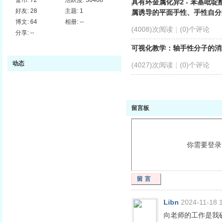
金币:
72
活跃度:
36408
具有环金属化异2 - 苯基吡啶
好友:
28
主题:
1
属诱导的平面手性、手性自分
博文:
64
相册:
--
(4008)次阅读
|
(0)个评论
分享:
--
可视化教学：轴手性分子的消
动态
(4027)次阅读
|
(0)个评论
留言板
你需要登
留言
Libn
2024-11-18 
向老师的工作是我